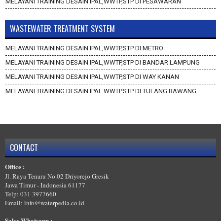
MELAYANI TRAINING DESAIN IPAL,WWTP,STP DI PESAWARAN
WASTEWATER TREATMENT SYSTEM
MELAYANI TRAINING DESAIN IPAL,WWTP,STP DI METRO
MELAYANI TRAINING DESAIN IPAL,WWTP,STP DI BANDAR LAMPUNG
MELAYANI TRAINING DESAIN IPAL,WWTP,STP DI WAY KANAN
MELAYANI TRAINING DESAIN IPAL,WWTP,STP DI TULANG BAWANG
BARAT
MELAYANI TRAINING DESAIN IPAL,WWTP,STP DI TULANG BAWANG
MELAYANI TRAINING DESAIN IPAL,WWTP,STP DI TANGGAMUS
MELAYANI TRAINING DESAIN IPAL,WWTP,STP DI PRINGSEWU
CONTACT
MELAYANI TRAINING DESAIN IPAL,WWTP,STP DI PESISIR BARAT
Office :
MELAYANI TRAINING DESAIN IPAL,WWTP,STP DI PESAWARAN
Jl. Raya Tenaru No.02 Driyorejo Gresik
Jawa Timur - Indonesia 61177
Telp: 031 3977660
Email: info@waterpedia.co.id
Sales Whatsapp :