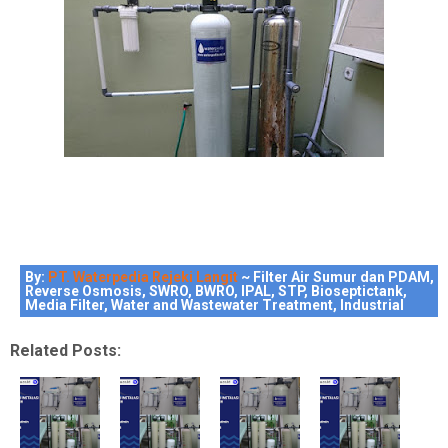
By:
PT. Waterpedia Rejeki Langit
~ Filter Air Sumur dan PDAM,
Reverse Osmosis, SWRO, BWRO, IPAL, STP, Bioseptictank,
Media Filter, Water and Wastewater Treatment, Industrial
Related Posts: