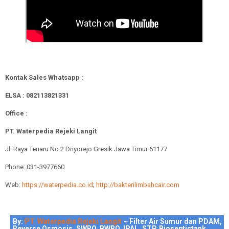
Kontak Sales Whatsapp :
ELSA : 082113821331
Office :
PT. Waterpedia Rejeki Langit
Jl. Raya Tenaru No.2 Driyorejo Gresik Jawa Timur 61177
Phone: 031-3977660
Web:
https://waterpedia.co.id
;
http://bakterilimbahcair.com
By:
PT. Waterpedia Rejeki Langit
~ Filter Air Sumur dan PDAM,
Reverse Osmosis, SWRO, BWRO, IPAL, STP, Bioseptictank,