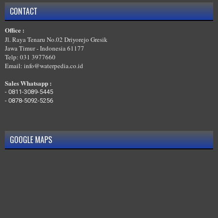
MELAYANI TRAINING DESAIN IPAL,WWTP,STP DI PRINGSEWU
CONTACT
MELAYANI TRAINING DESAIN IPAL,WWTP,STP DI PESISIR BARAT
Office :
MELAYANI TRAINING DESAIN IPAL,WWTP,STP DI PESAWARAN
Jl. Raya Tenaru No.02 Driyorejo Gresik
Jawa Timur - Indonesia 61177
Telp: 031 3977660
Email: info@waterpedia.co.id
Sales Whatsapp :
-
0811-3089-5445
-
0878-5092-5256
GOOGLE MAPS