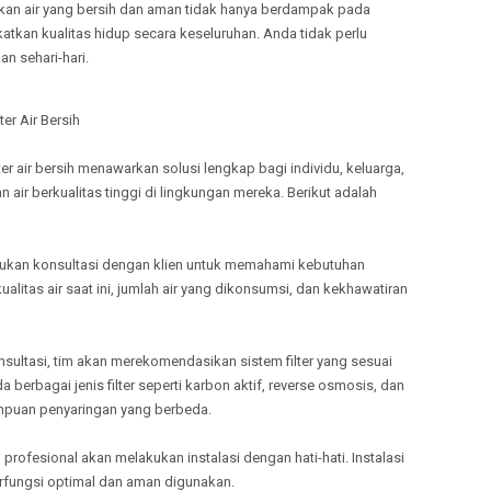
kan air yang bersih dan aman tidak hanya berdampak pada
TULANG
katkan kualitas hidup secara keseluruhan. Anda tidak perlu
MELAYANI
an sehari-hari.
TANGGA
MELAYANI
PRINGSE
ter Air Bersih
MELAYANI
PESISIR 
ter air bersih menawarkan solusi lengkap bagi individu, keluarga,
air berkualitas tinggi di lingkungan mereka. Berikut adalah
MELAYANI
PESAWA
akukan konsultasi dengan klien untuk memahami kebutuhan
kualitas air saat ini, jumlah air yang dikonsumsi, dan kekhawatiran
onsultasi, tim akan merekomendasikan sistem filter yang sesuai
berbagai jenis filter seperti karbon aktif, reverse osmosis, dan
mpuan penyaringan yang berbeda.
 tim profesional akan melakukan instalasi dengan hati-hati. Instalasi
fungsi optimal dan aman digunakan.