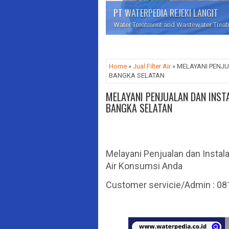
PT WATERPEDIA REJEKI LANGIT
Water Treatment and Wastewater Treatme
Home
»
Jual Filter Air
» MELAYANI PENJUA
BANGKA SELATAN
MELAYANI PENJUALAN DAN INSTAL
BANGKA SELATAN
Melayani Penjualan dan Instala
Air Konsumsi Anda
Customer servicie/Admin : 0