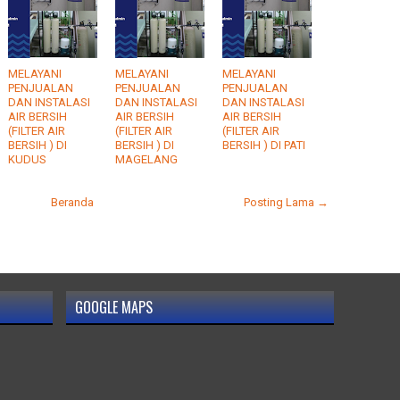
MELAYANI
MELAYANI
MELAYANI
PENJUALAN
PENJUALAN
PENJUALAN
DAN INSTALASI
DAN INSTALASI
DAN INSTALASI
AIR BERSIH
AIR BERSIH
AIR BERSIH
(FILTER AIR
(FILTER AIR
(FILTER AIR
BERSIH ) DI
BERSIH ) DI
BERSIH ) DI PATI
KUDUS
MAGELANG
Beranda
Posting Lama →
GOOGLE MAPS