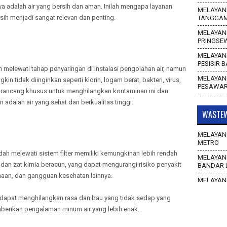
ya adalah air yang bersih dan aman. Inilah mengapa layanan
MELAYANI
ersih menjadi sangat relevan dan penting.
TANGGA
MELAYANI
PRINGSE
MELAYANI
PESISIR 
 melewati tahap penyaringan di instalasi pengolahan air, namun
MELAYANI
tidak diinginkan seperti klorin, logam berat, bakteri, virus,
PESAWA
h dirancang khusus untuk menghilangkan kontaminan ini dan
dalah air yang sehat dan berkualitas tinggi.
WASTEW
MELAYANI
METRO
dah melewati sistem filter memiliki kemungkinan lebih rendah
MELAYANI
n zat kimia beracun, yang dapat mengurangi risiko penyakit
BANDAR 
rnaan, dan gangguan kesehatan lainnya.
MELAYANI
WAY KAN
air dapat menghilangkan rasa dan bau yang tidak sedap yang
MELAYANI
berikan pengalaman minum air yang lebih enak.
TULANG 
MELAYANI