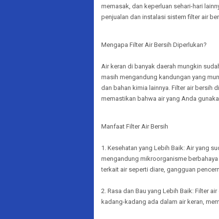
memasak, dan keperluan sehari-hari lainn
penjualan dan instalasi sistem filter air b
Mengapa Filter Air Bersih Diperlukan?
Air keran di banyak daerah mungkin sudah
masih mengandung kandungan yang mungkin 
dan bahan kimia lainnya. Filter air bersi
memastikan bahwa air yang Anda gunakan a
Manfaat Filter Air Bersih
1. Kesehatan yang Lebih Baik: Air yang su
mengandung mikroorganisme berbahaya da
terkait air seperti diare, gangguan pence
2. Rasa dan Bau yang Lebih Baik: Filter 
kadang-kadang ada dalam air keran, mem