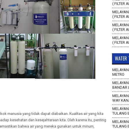
( FILTER 
MELAYANI
( FILTER 
MELAYANI
( FILTER 
MELAYANI
( FILTER 
WATER 
MELAYANI
METRO
MELAYANI
BANDAR 
MELAYANI
WAY KAN
MELAYANI
TULANG 
kok manusia yang tidak dapat diabaikan. Kualitas air yang kita
adap kesehatan dan kesejahteraan kita. Oleh karena itu, penting
MELAYANI
 memastikan bahwa air yang mereka gunakan untuk minum,
TULANG