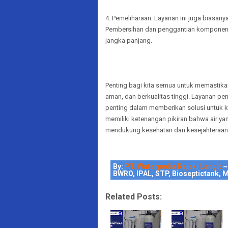
4. Pemeliharaan: Layanan ini juga biasany
Pembersihan dan penggantian komponen fil
jangka panjang.
Penting bagi kita semua untuk memastikan 
aman, dan berkualitas tinggi. Layanan penj
penting dalam memberikan solusi untuk k
memiliki ketenangan pikiran bahwa air ya
mendukung kesehatan dan kesejahteraan
By:
PT. Waterpedia Rejeki Langit
~
BWRO, IPAL, STP, Bioseptictank, M
Related Posts: