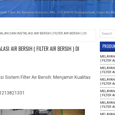
nt, Filter Air, Reverse Osmosis, IPAL, STP, WWTP, Bioseptictank, Depo Air M
LAN DAN INSTALASI AIR BERSIH ( FILTER AIR BERSIH ) DI
PRODU
ASI AIR BERSIH ( FILTER AIR BERSIH ) DI
MELAYANI
( FILTER A
MELAYANI
( FILTER 
si Sistem Filter Air Bersih: Menjamin Kualitas
MELAYANI
( FILTER 
MELAYANI
81213821331
( FILTER 
MELAYANI
( FILTER 
MELAYANI