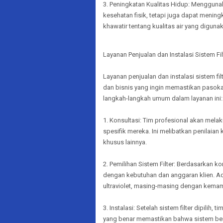
3. Peningkatan Kualitas Hidup: Mengguna
kesehatan fisik, tetapi juga dapat mening
khawatir tentang kualitas air yang digunak
Layanan Penjualan dan Instalasi Sistem Fil
Layanan penjualan dan instalasi sistem fil
dan bisnis yang ingin memastikan pasokan 
langkah-langkah umum dalam layanan ini:
1. Konsultasi: Tim profesional akan mel
spesifik mereka. Ini melibatkan penilaian 
khusus lainnya.
2. Pemilihan Sistem Filter: Berdasarkan k
dengan kebutuhan dan anggaran klien. Ada 
ultraviolet, masing-masing dengan kema
3. Instalasi: Setelah sistem filter dipilih,
yang benar memastikan bahwa sistem ber