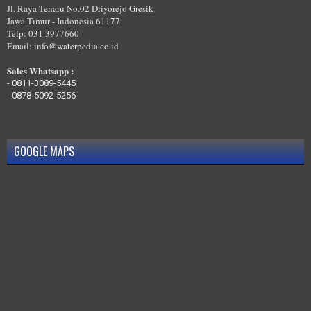
MELAYANI TRAINING DESAIN IPAL,WWTP,STP DI PESAWARAN
Jl. Raya Tenaru No.02 Driyorejo Gresik
Jawa Timur - Indonesia 61177
Telp: 031 3977660
Email: info@waterpedia.co.id
Sales Whatsapp :
-
0811-3089-5445
-
0878-5092-5256
GOOGLE MAPS