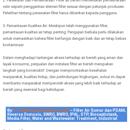
2. Perawatan dan Pemeliharaan: Filter air bersih memerlukan pemeliharaan
rutin seperti penggantian elemen filter sesuai dengan petunjuk produsen.
Pelatihan tentang perawatan filter harus diberikan kepada pengguna.
3. Pemantauan Kualitas Air: Meskipun telah menggunakan filter,
pemantauan kualitas air tetap penting. Pengujian berkala perlu dilakukan
untuk memastikan bahwa filter berfungsi dengan baik dan air tetap bebas
kontaminasi.
Dalam menghadapi tantangan akses terhadap air bersih yang aman dan
layak konsumsi, penjualan dan instalasi filter air bersih merupakan
langkah yang konstruktif. Dengan memprioritaskan kesehatan
masyarakat, kualitas hidup, dan perlindungan lingkungan, solusi ini dapat
membantu masyarakat memperoleh akses yang lebih baik terhadap air
bersih yang esensial bagi kehidupan.
By:
PT. Waterpedia Rejeki Langit
~ Filter Air Sumur dan PDAM,
Reverse Osmosis, SWRO, BWRO, IPAL, STP, Bioseptictank,
Media Filter, Water and Wastewater Treatment, Industrial