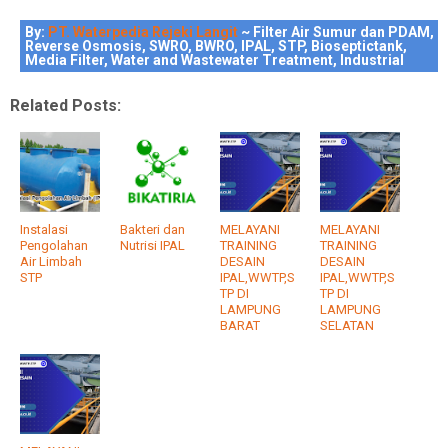
By:
PT. Waterpedia Rejeki Langit
~ Filter Air Sumur dan PDAM,
Reverse Osmosis, SWRO, BWRO, IPAL, STP, Bioseptictank,
Media Filter, Water and Wastewater Treatment, Industrial
Related Posts:
Instalasi
Bakteri dan
MELAYANI
MELAYANI
Pengolahan
Nutrisi IPAL
TRAINING
TRAINING
Air Limbah
DESAIN
DESAIN
STP
IPAL,WWTP,S
IPAL,WWTP,S
TP DI
TP DI
LAMPUNG
LAMPUNG
BARAT
SELATAN