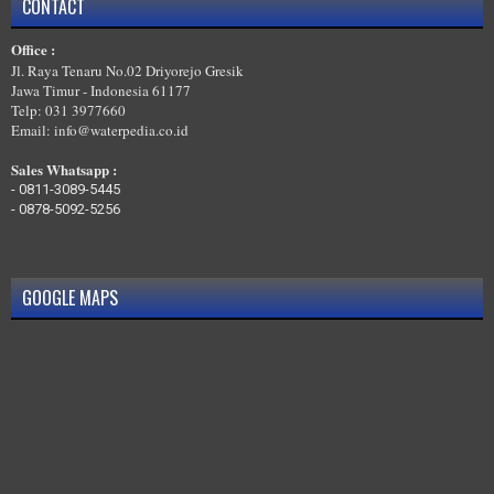
CONTACT
MELAYANI TRAINING DESAIN IPAL,WWTP,STP DI PESISIR BARAT
Office :
MELAYANI TRAINING DESAIN IPAL,WWTP,STP DI PESAWARAN
Jl. Raya Tenaru No.02 Driyorejo Gresik
Jawa Timur - Indonesia 61177
Telp: 031 3977660
Email: info@waterpedia.co.id
Sales Whatsapp :
-
0811-3089-5445
-
0878-5092-5256
GOOGLE MAPS