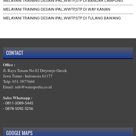
MELAYANI TRAINING DESAIN IPAL,WWTP,STP DI BANDAR LAMPUNG
MELAYANI TRAINING DESAIN IPAL,WWTP,STP DI WAY KANAN
MELAYANI TRAINING DESAIN IPAL,WWTP,STP DI TULANG BAWANG
BARAT
MELAYANI TRAINING DESAIN IPAL,WWTP,STP DI TULANG BAWANG
MELAYANI TRAINING DESAIN IPAL,WWTP,STP DI TANGGAMUS
MELAYANI TRAINING DESAIN IPAL,WWTP,STP DI PRINGSEWU
CONTACT
MELAYANI TRAINING DESAIN IPAL,WWTP,STP DI PESISIR BARAT
Office :
MELAYANI TRAINING DESAIN IPAL,WWTP,STP DI PESAWARAN
Jl. Raya Tenaru No.02 Driyorejo Gresik
Jawa Timur - Indonesia 61177
Telp: 031 3977660
Email: info@waterpedia.co.id
Sales Whatsapp :
-
0811-3089-5445
-
0878-5092-5256
GOOGLE MAPS