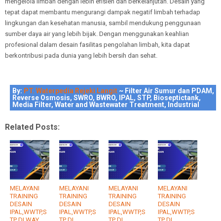
mengelola limbah dengan lebih efisien dan berkelanjutan. Desain yang
tepat dapat membantu mengurangi dampak negatif limbah terhadap
lingkungan dan kesehatan manusia, sambil mendukung penggunaan
sumber daya air yang lebih bijak. Dengan menggunakan keahlian
profesional dalam desain fasilitas pengolahan limbah, kita dapat
berkontribusi pada dunia yang lebih bersih dan sehat.
By:
PT. Waterpedia Rejeki Langit
~ Filter Air Sumur dan PDAM,
Reverse Osmosis, SWRO, BWRO, IPAL, STP, Bioseptictank,
Media Filter, Water and Wastewater Treatment, Industrial
Related Posts:
MELAYANI
MELAYANI
MELAYANI
MELAYANI
TRAINING
TRAINING
TRAINING
TRAINING
DESAIN
DESAIN
DESAIN
DESAIN
IPAL,WWTP,S
IPAL,WWTP,S
IPAL,WWTP,S
IPAL,WWTP,S
TP DI WAY
TP DI
TP DI
TP DI