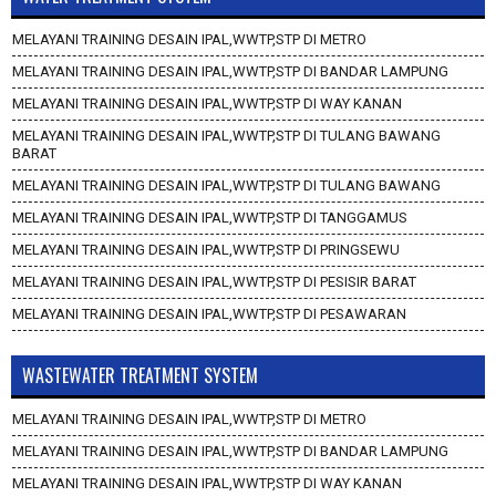
MELAYANI TRAINING DESAIN IPAL,WWTP,STP DI METRO
MELAYANI TRAINING DESAIN IPAL,WWTP,STP DI BANDAR LAMPUNG
MELAYANI TRAINING DESAIN IPAL,WWTP,STP DI WAY KANAN
MELAYANI TRAINING DESAIN IPAL,WWTP,STP DI TULANG BAWANG
BARAT
MELAYANI TRAINING DESAIN IPAL,WWTP,STP DI TULANG BAWANG
MELAYANI TRAINING DESAIN IPAL,WWTP,STP DI TANGGAMUS
MELAYANI TRAINING DESAIN IPAL,WWTP,STP DI PRINGSEWU
MELAYANI TRAINING DESAIN IPAL,WWTP,STP DI PESISIR BARAT
MELAYANI TRAINING DESAIN IPAL,WWTP,STP DI PESAWARAN
WASTEWATER TREATMENT SYSTEM
MELAYANI TRAINING DESAIN IPAL,WWTP,STP DI METRO
MELAYANI TRAINING DESAIN IPAL,WWTP,STP DI BANDAR LAMPUNG
MELAYANI TRAINING DESAIN IPAL,WWTP,STP DI WAY KANAN