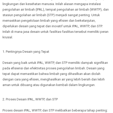
lingkungan dan kesehatan manusia. Inilah alasan mengapa instalasi
pengolahan air limbah (IPAL), tempat pengolahan air limbah (WWTP), dan
stasiun pengolahan air limbah (STP) menjadi sangat penting. Untuk
memastikan pengelolaan limbah yang efisien dan berkelanjutan,
diperlukan desain yang tepat dan inovatif untuk IPAL, WWTP, dan STP.
Inilah di mana jasa desain untuk fasilitas-fasilitas tersebut memiliki peran
krusial.
1. Pentingnya Desain yang Tepat
Desain yang baik untuk IPAL, WWTP, dan STP memiliki dampak signifikan
pada efisiensi dan efektivitas proses pengolahan limbah. Desain yang
tepat dapat memastikan bahwa limbah yang dihasilkan akan diolah
dengan cara yang efisien, menghasilkan air yang lebih bersih dan lebih
aman untuk dibuang atau digunakan kembali dalam lingkungan.
2. Proses Desain IPAL, WWTP, dan STP
Proses desain IPAL, WWTP, dan STP melibatkan beberapa tahap penting: