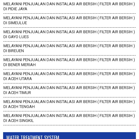
MELAYANI PENJUALAN DAN INSTALASI AIR BERSIH ( FILTER AIR BERSIH )
DI PIDIE JAYA
MELAYANI PENJUALAN DAN INSTALASI AIR BERSIH ( FILTER AIR BERSIH )
DI SIMEULUE
MELAYANI PENJUALAN DAN INSTALASI AIR BERSIH ( FILTER AIR BERSIH )
DI GAYO LUES
MELAYANI PENJUALAN DAN INSTALASI AIR BERSIH ( FILTER AIR BERSIH )
DI BIREUEN
MELAYANI PENJUALAN DAN INSTALASI AIR BERSIH ( FILTER AIR BERSIH )
DI BENER MERIAH
MELAYANI PENJUALAN DAN INSTALASI AIR BERSIH ( FILTER AIR BERSIH )
DI ACEH UTARA
MELAYANI PENJUALAN DAN INSTALASI AIR BERSIH ( FILTER AIR BERSIH )
DI ACEH TIMUR
MELAYANI PENJUALAN DAN INSTALASI AIR BERSIH ( FILTER AIR BERSIH )
DI ACEH TENGAH
MELAYANI PENJUALAN DAN INSTALASI AIR BERSIH ( FILTER AIR BERSIH )
DI ACEH SINGKIL
WATER TREATMENT SYSTEM