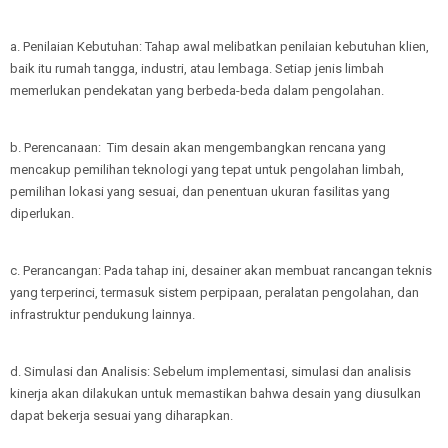
a. Penilaian Kebutuhan: Tahap awal melibatkan penilaian kebutuhan klien,
baik itu rumah tangga, industri, atau lembaga. Setiap jenis limbah
memerlukan pendekatan yang berbeda-beda dalam pengolahan.
b. Perencanaan: Tim desain akan mengembangkan rencana yang
mencakup pemilihan teknologi yang tepat untuk pengolahan limbah,
pemilihan lokasi yang sesuai, dan penentuan ukuran fasilitas yang
diperlukan.
c. Perancangan: Pada tahap ini, desainer akan membuat rancangan teknis
yang terperinci, termasuk sistem perpipaan, peralatan pengolahan, dan
infrastruktur pendukung lainnya.
d. Simulasi dan Analisis: Sebelum implementasi, simulasi dan analisis
kinerja akan dilakukan untuk memastikan bahwa desain yang diusulkan
dapat bekerja sesuai yang diharapkan.