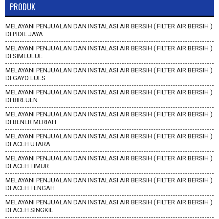
PRODUK
MELAYANI PENJUALAN DAN INSTALASI AIR BERSIH ( FILTER AIR BERSIH )
DI PIDIE JAYA
MELAYANI PENJUALAN DAN INSTALASI AIR BERSIH ( FILTER AIR BERSIH )
DI SIMEULUE
MELAYANI PENJUALAN DAN INSTALASI AIR BERSIH ( FILTER AIR BERSIH )
DI GAYO LUES
MELAYANI PENJUALAN DAN INSTALASI AIR BERSIH ( FILTER AIR BERSIH )
DI BIREUEN
MELAYANI PENJUALAN DAN INSTALASI AIR BERSIH ( FILTER AIR BERSIH )
DI BENER MERIAH
MELAYANI PENJUALAN DAN INSTALASI AIR BERSIH ( FILTER AIR BERSIH )
DI ACEH UTARA
MELAYANI PENJUALAN DAN INSTALASI AIR BERSIH ( FILTER AIR BERSIH )
DI ACEH TIMUR
MELAYANI PENJUALAN DAN INSTALASI AIR BERSIH ( FILTER AIR BERSIH )
DI ACEH TENGAH
MELAYANI PENJUALAN DAN INSTALASI AIR BERSIH ( FILTER AIR BERSIH )
DI ACEH SINGKIL