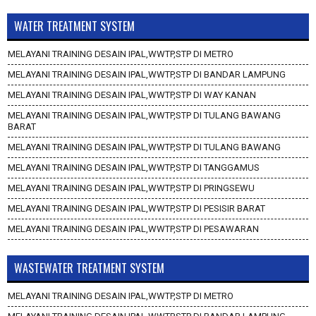
WATER TREATMENT SYSTEM
MELAYANI TRAINING DESAIN IPAL,WWTP,STP DI METRO
MELAYANI TRAINING DESAIN IPAL,WWTP,STP DI BANDAR LAMPUNG
MELAYANI TRAINING DESAIN IPAL,WWTP,STP DI WAY KANAN
MELAYANI TRAINING DESAIN IPAL,WWTP,STP DI TULANG BAWANG
BARAT
MELAYANI TRAINING DESAIN IPAL,WWTP,STP DI TULANG BAWANG
MELAYANI TRAINING DESAIN IPAL,WWTP,STP DI TANGGAMUS
MELAYANI TRAINING DESAIN IPAL,WWTP,STP DI PRINGSEWU
MELAYANI TRAINING DESAIN IPAL,WWTP,STP DI PESISIR BARAT
MELAYANI TRAINING DESAIN IPAL,WWTP,STP DI PESAWARAN
WASTEWATER TREATMENT SYSTEM
MELAYANI TRAINING DESAIN IPAL,WWTP,STP DI METRO