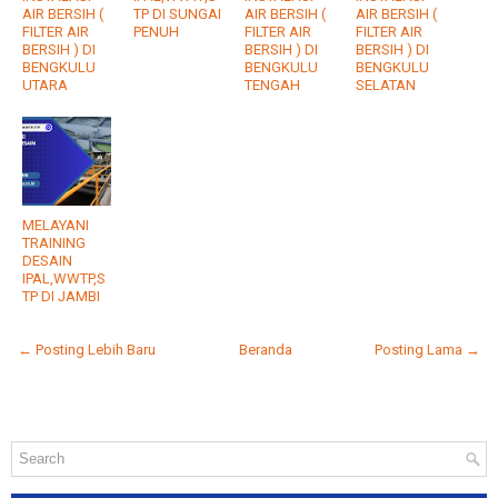
AIR BERSIH (
TP DI SUNGAI
AIR BERSIH (
AIR BERSIH (
FILTER AIR
PENUH
FILTER AIR
FILTER AIR
BERSIH ) DI
BERSIH ) DI
BERSIH ) DI
BENGKULU
BENGKULU
BENGKULU
UTARA
TENGAH
SELATAN
MELAYANI
TRAINING
DESAIN
IPAL,WWTP,S
TP DI JAMBI
← Posting Lebih Baru
Beranda
Posting Lama →