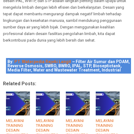
desain IPAL, WWTP, dan STP adalah langkah penting dalam upaya untuk
mengelola limbah dengan lebih efisien dan berkelanjutan. Desain yang
tepat dapat membantu mengurangi dampak negatif limbah terhadap
lingkungan dan kesehatan manusia, sambil mendukung penggunaan
sumber daya air yang lebih bijak. Dengan menggunakan keahlian
profesional dalam desain fasilitas pengolahan limbah, kita dapat
berkontribusi pada dunia yang lebih bersih dan sehat.
By:
PT. Waterpedia Rejeki Langit
~ Filter Air Sumur dan PDAM,
Reverse Osmosis, SWRO, BWRO, IPAL, STP, Bioseptictank,
Media Filter, Water and Wastewater Treatment, Industrial
Related Posts:
MELAYANI
MELAYANI
MELAYANI
MELAYANI
TRAINING
TRAINING
TRAINING
TRAINING
DESAIN
DESAIN
DESAIN
DESAIN