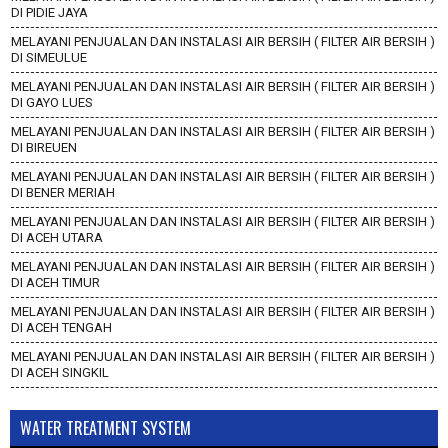
DI PIDIE JAYA
MELAYANI PENJUALAN DAN INSTALASI AIR BERSIH ( FILTER AIR BERSIH )
DI SIMEULUE
MELAYANI PENJUALAN DAN INSTALASI AIR BERSIH ( FILTER AIR BERSIH )
DI GAYO LUES
MELAYANI PENJUALAN DAN INSTALASI AIR BERSIH ( FILTER AIR BERSIH )
DI BIREUEN
MELAYANI PENJUALAN DAN INSTALASI AIR BERSIH ( FILTER AIR BERSIH )
DI BENER MERIAH
MELAYANI PENJUALAN DAN INSTALASI AIR BERSIH ( FILTER AIR BERSIH )
DI ACEH UTARA
MELAYANI PENJUALAN DAN INSTALASI AIR BERSIH ( FILTER AIR BERSIH )
DI ACEH TIMUR
MELAYANI PENJUALAN DAN INSTALASI AIR BERSIH ( FILTER AIR BERSIH )
DI ACEH TENGAH
MELAYANI PENJUALAN DAN INSTALASI AIR BERSIH ( FILTER AIR BERSIH )
DI ACEH SINGKIL
WATER TREATMENT SYSTEM