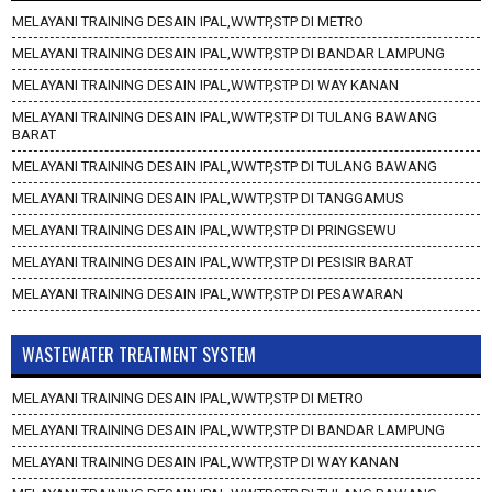
MELAYANI TRAINING DESAIN IPAL,WWTP,STP DI METRO
MELAYANI TRAINING DESAIN IPAL,WWTP,STP DI BANDAR LAMPUNG
MELAYANI TRAINING DESAIN IPAL,WWTP,STP DI WAY KANAN
MELAYANI TRAINING DESAIN IPAL,WWTP,STP DI TULANG BAWANG
BARAT
MELAYANI TRAINING DESAIN IPAL,WWTP,STP DI TULANG BAWANG
MELAYANI TRAINING DESAIN IPAL,WWTP,STP DI TANGGAMUS
MELAYANI TRAINING DESAIN IPAL,WWTP,STP DI PRINGSEWU
MELAYANI TRAINING DESAIN IPAL,WWTP,STP DI PESISIR BARAT
MELAYANI TRAINING DESAIN IPAL,WWTP,STP DI PESAWARAN
WASTEWATER TREATMENT SYSTEM
MELAYANI TRAINING DESAIN IPAL,WWTP,STP DI METRO
MELAYANI TRAINING DESAIN IPAL,WWTP,STP DI BANDAR LAMPUNG
MELAYANI TRAINING DESAIN IPAL,WWTP,STP DI WAY KANAN