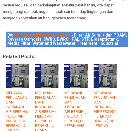
sesuai regulasi, dan berkelanjutan. Melalui pelatihan ini, kita dapat
mengurangi dampak negatif limbah cair terhadap lingkungan dan
menjaga kebersihan air bagi generasi mendatang.
By:
PT. Waterpedia Rejeki Langit
~ Filter Air Sumur dan PDAM,
Reverse Osmosis, SWRO, BWRO, IPAL, STP, Bioseptictank,
Media Filter, Water and Wastewater Treatment, Industrial
Related Posts:
MELAYANI
MELAYANI
MELAYANI
MELAYANI
PENJUALAN
PENJUALAN
PENJUALAN
PENJUALAN
DAN
DAN
DAN
DAN
INSTALASI
INSTALASI
INSTALASI
INSTALASI
AIR BERSIH (
AIR BERSIH (
AIR BERSIH (
AIR BERSIH (
FILTER AIR
FILTER AIR
FILTER AIR
FILTER AIR
BERSIH ) DI
BERSIH ) DI
BERSIH ) DI
BERSIH ) DI
BENGKULU
BENGKULU
KEPAHIANG
LEBONG
TENGAH
UTARA