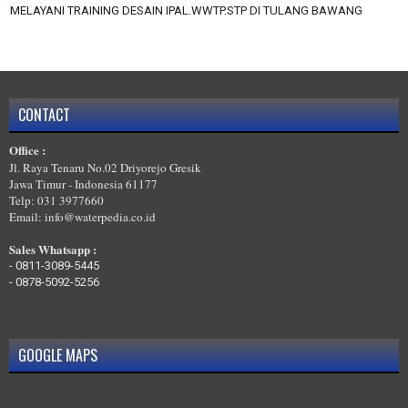
MELAYANI TRAINING DESAIN IPAL,WWTP,STP DI TULANG BAWANG
BARAT
MELAYANI TRAINING DESAIN IPAL,WWTP,STP DI TULANG BAWANG
MELAYANI TRAINING DESAIN IPAL,WWTP,STP DI TANGGAMUS
MELAYANI TRAINING DESAIN IPAL,WWTP,STP DI PRINGSEWU
CONTACT
MELAYANI TRAINING DESAIN IPAL,WWTP,STP DI PESISIR BARAT
Office :
MELAYANI TRAINING DESAIN IPAL,WWTP,STP DI PESAWARAN
Jl. Raya Tenaru No.02 Driyorejo Gresik
Jawa Timur - Indonesia 61177
Telp: 031 3977660
Email: info@waterpedia.co.id
Sales Whatsapp :
-
0811-3089-5445
-
0878-5092-5256
GOOGLE MAPS