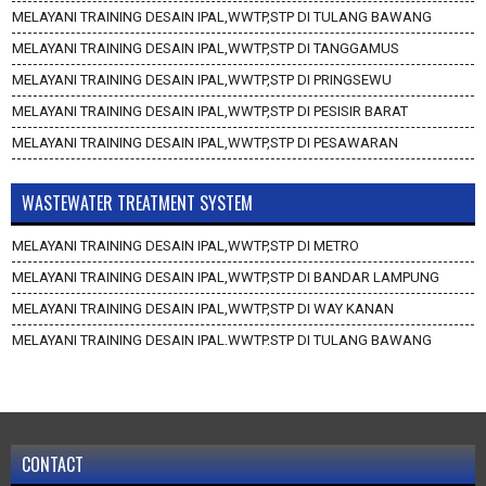
MELAYANI TRAINING DESAIN IPAL,WWTP,STP DI TULANG BAWANG
MELAYANI TRAINING DESAIN IPAL,WWTP,STP DI TANGGAMUS
MELAYANI TRAINING DESAIN IPAL,WWTP,STP DI PRINGSEWU
MELAYANI TRAINING DESAIN IPAL,WWTP,STP DI PESISIR BARAT
MELAYANI TRAINING DESAIN IPAL,WWTP,STP DI PESAWARAN
WASTEWATER TREATMENT SYSTEM
MELAYANI TRAINING DESAIN IPAL,WWTP,STP DI METRO
MELAYANI TRAINING DESAIN IPAL,WWTP,STP DI BANDAR LAMPUNG
MELAYANI TRAINING DESAIN IPAL,WWTP,STP DI WAY KANAN
MELAYANI TRAINING DESAIN IPAL,WWTP,STP DI TULANG BAWANG
BARAT
MELAYANI TRAINING DESAIN IPAL,WWTP,STP DI TULANG BAWANG
MELAYANI TRAINING DESAIN IPAL,WWTP,STP DI TANGGAMUS
MELAYANI TRAINING DESAIN IPAL,WWTP,STP DI PRINGSEWU
CONTACT
MELAYANI TRAINING DESAIN IPAL,WWTP,STP DI PESISIR BARAT