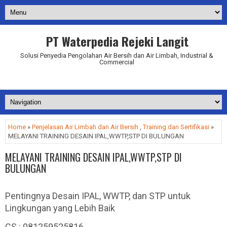
PT Waterpedia Rejeki Langit
Solusi Penyedia Pengolahan Air Bersih dan Air Limbah, Industrial &
Commercial
Addurl.nu
Home
»
Penjelasan Air Limbah dan Air Bersih
,
Training dan Sertifikasi
»
MELAYANI TRAINING DESAIN IPAL,WWTP,STP DI BULUNGAN
MELAYANI TRAINING DESAIN IPAL,WWTP,STP DI
BULUNGAN
Pentingnya Desain IPAL, WWTP, dan STP untuk
Lingkungan yang Lebih Baik
CS : 081259525816