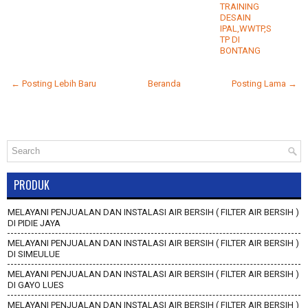
TRAINING
DESAIN
IPAL,WWTP,S
TP DI
BONTANG
← Posting Lebih Baru
Beranda
Posting Lama →
PRODUK
MELAYANI PENJUALAN DAN INSTALASI AIR BERSIH ( FILTER AIR BERSIH )
DI PIDIE JAYA
MELAYANI PENJUALAN DAN INSTALASI AIR BERSIH ( FILTER AIR BERSIH )
DI SIMEULUE
MELAYANI PENJUALAN DAN INSTALASI AIR BERSIH ( FILTER AIR BERSIH )
DI GAYO LUES
MELAYANI PENJUALAN DAN INSTALASI AIR BERSIH ( FILTER AIR BERSIH )