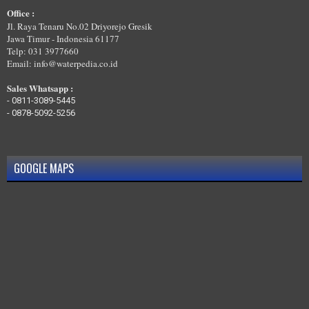
Office :
MELAYANI TRAINING DESAIN IPAL,WWTP,STP DI PESAWARAN
Jl. Raya Tenaru No.02 Driyorejo Gresik
Jawa Timur - Indonesia 61177
Telp: 031 3977660
Email: info@waterpedia.co.id
Sales Whatsapp :
-
0811-3089-5445
-
0878-5092-5256
GOOGLE MAPS