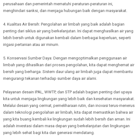
perusahaan dan pemerintah mematuhi peraturan-peraturan ini,
menghindari sanksi, dan menjaga hubungan baik dengan masyarakat.
4. Kualitas Air Bersih: Pengolahan air limbah yang baik adalah bagian
penting dari siklus air yang berkelanjutan. Ini dapat menghasilkan air yang
lebih bersih untuk digunakan kembali dalam berbagai keperluan, seperti
irigasi pertanian atau air minum.
5. Konservasi Sumber Daya: Dengan mengoptimalkan penggunaan air
limbah yang dihasilkan dari proses pengolahan, kita dapat menghemat air
bersih yang berharga. Sistem daur ulang air limbah juga dapat membantu
mengurangi tekanan terhadap sumber daya air alami.
Pelayanan desain IPAL, WWTP, dan STP adalah bagian penting dari upaya
kita untuk menjaga lingkungan yang lebih baik dan kesehatan masyarakat.
Melalui desain yang cermat, pemeliharaan rutin, dan inovasi terus-menerus
dalam teknologi pengolahan air limbah, kita dapat memastikan bahwa air
yang kita buang kembali ke lingkungan sudah lebih bersih dan aman. Ini
adalah investasi dalam masa depan yang berkelanjutan dan lingkungan
yang lebih sehat bagi kita dan generasi mendatang.