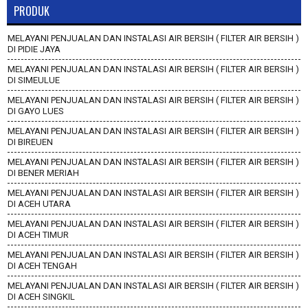
PRODUK
MELAYANI PENJUALAN DAN INSTALASI AIR BERSIH ( FILTER AIR BERSIH )
DI PIDIE JAYA
MELAYANI PENJUALAN DAN INSTALASI AIR BERSIH ( FILTER AIR BERSIH )
DI SIMEULUE
MELAYANI PENJUALAN DAN INSTALASI AIR BERSIH ( FILTER AIR BERSIH )
DI GAYO LUES
MELAYANI PENJUALAN DAN INSTALASI AIR BERSIH ( FILTER AIR BERSIH )
DI BIREUEN
MELAYANI PENJUALAN DAN INSTALASI AIR BERSIH ( FILTER AIR BERSIH )
DI BENER MERIAH
MELAYANI PENJUALAN DAN INSTALASI AIR BERSIH ( FILTER AIR BERSIH )
DI ACEH UTARA
MELAYANI PENJUALAN DAN INSTALASI AIR BERSIH ( FILTER AIR BERSIH )
DI ACEH TIMUR
MELAYANI PENJUALAN DAN INSTALASI AIR BERSIH ( FILTER AIR BERSIH )
DI ACEH TENGAH
MELAYANI PENJUALAN DAN INSTALASI AIR BERSIH ( FILTER AIR BERSIH )
DI ACEH SINGKIL