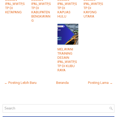
IPAL,WWTP,S
IPAL,WWTP,S
IPAL,WWTP,S
IPAL,WWTP,S
TP DI
TP DI
TP DI
TP DI
KETAPANG
KABUPATEN
KAPUAS
KAYONG
BENGKAYAN
HULU
UTARA
G
MELAYANI
TRAINING
DESAIN
IPAL,WWTP,S
TP DI KUBU
RAYA
← Posting Lebih Baru
Beranda
Posting Lama →