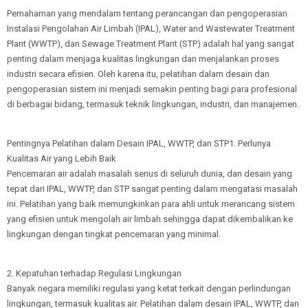
Pemahaman yang mendalam tentang perancangan dan pengoperasian
Instalasi Pengolahan Air Limbah (IPAL), Water and Wastewater Treatment
Plant (WWTP), dan Sewage Treatment Plant (STP) adalah hal yang sangat
penting dalam menjaga kualitas lingkungan dan menjalankan proses
industri secara efisien. Oleh karena itu, pelatihan dalam desain dan
pengoperasian sistem ini menjadi semakin penting bagi para profesional
di berbagai bidang, termasuk teknik lingkungan, industri, dan manajemen.
Pentingnya Pelatihan dalam Desain IPAL, WWTP, dan STP1. Perlunya
Kualitas Air yang Lebih Baik
Pencemaran air adalah masalah serius di seluruh dunia, dan desain yang
tepat dari IPAL, WWTP, dan STP sangat penting dalam mengatasi masalah
ini. Pelatihan yang baik memungkinkan para ahli untuk merancang sistem
yang efisien untuk mengolah air limbah sehingga dapat dikembalikan ke
lingkungan dengan tingkat pencemaran yang minimal.
2. Kepatuhan terhadap Regulasi Lingkungan
Banyak negara memiliki regulasi yang ketat terkait dengan perlindungan
lingkungan, termasuk kualitas air. Pelatihan dalam desain IPAL, WWTP, dan