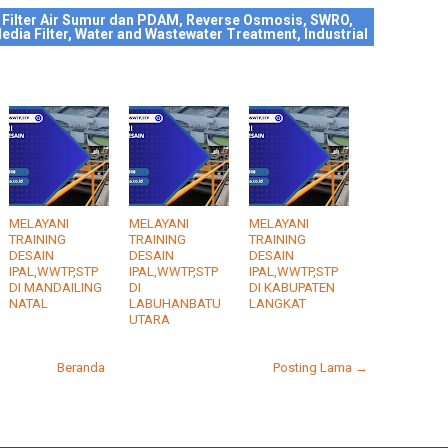
 Filter Air Sumur dan PDAM, Reverse Osmosis, SWRO,
edia Filter, Water and Wastewater Treatment, Industrial
MELAYANI
MELAYANI
MELAYANI
TRAINING
TRAINING
TRAINING
DESAIN
DESAIN
DESAIN
IPAL,WWTP,STP
IPAL,WWTP,STP
IPAL,WWTP,STP
DI MANDAILING
DI
DI KABUPATEN
NATAL
LABUHANBATU
LANGKAT
UTARA
Beranda
Posting Lama →