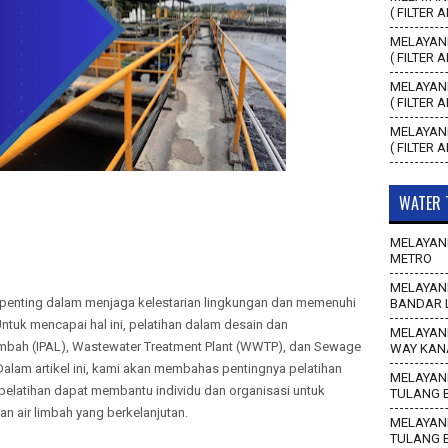
( FILTER 
MELAYANI
( FILTER 
MELAYANI
( FILTER 
MELAYANI
( FILTER 
WATER 
MELAYANI
METRO
MELAYANI
 penting dalam menjaga kelestarian lingkungan dan memenuhi
BANDAR 
ntuk mencapai hal ini, pelatihan dalam desain dan
MELAYANI
limbah (IPAL), Wastewater Treatment Plant (WWTP), dan Sewage
WAY KAN
 Dalam artikel ini, kami akan membahas pentingnya pelatihan
MELAYANI
pelatihan dapat membantu individu dan organisasi untuk
TULANG 
n air limbah yang berkelanjutan.
MELAYANI
TULANG