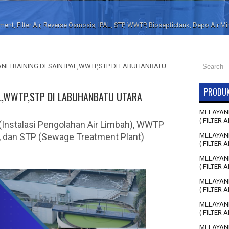
nt, Filter Air, Reverse Osmosis, IPAL, STP, WWTP, Bioseptictank, Depo Air M
NI TRAINING DESAIN IPAL,WWTP,STP DI LABUHANBATU
PRODU
AL,WWTP,STP DI LABUHANBATU UTARA
MELAYANI
( FILTER A
 (Instalasi Pengolahan Air Limbah), WWTP
, dan STP (Sewage Treatment Plant)
MELAYANI
( FILTER 
MELAYANI
( FILTER 
MELAYANI
( FILTER 
MELAYANI
( FILTER 
MELAYANI