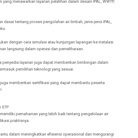
n yang menawarkan layanan pelatihan dalam desain IPAL, WWTP,
TULANG
MELAYANI
TANGGA
 dasar tentang proses pengolahan air limbah, jenis-jenis IPAL,
MELAYANI
aku.
PRINGSE
MELAYANI
lakukan dengan cara simulasi atau kunjungan lapangan ke instalasi
PESISIR 
man langsung dalam operasi dan pemeliharaan.
MELAYANI
PESAWA
pa penyedia layanan juga dapat memberikan bimbingan dalam
ermasuk pemilihan teknologi yang sesuai.
ini juga memberikan sertifikasi yang dapat membantu peserta
i.
n STP
emiliki pemahaman yang lebih baik tentang pengelolaan air
likasi praktisnya.
embantu dalam meningkatkan efisiensi operasional dan mengurangi