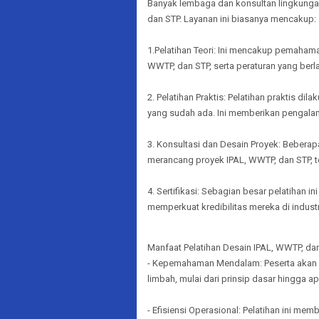
Banyak lembaga dan konsultan lingkunga
dan STP. Layanan ini biasanya mencakup:
1.Pelatihan Teori: Ini mencakup pemahaman
WWTP, dan STP, serta peraturan yang berl
2. Pelatihan Praktis: Pelatihan praktis di
yang sudah ada. Ini memberikan pengala
3. Konsultasi dan Desain Proyek: Bebera
merancang proyek IPAL, WWTP, dan STP, t
4. Sertifikasi: Sebagian besar pelatihan 
memperkuat kredibilitas mereka di industr
Manfaat Pelatihan Desain IPAL, WWTP, da
- Kepemahaman Mendalam: Peserta akan m
limbah, mulai dari prinsip dasar hingga ap
- Efisiensi Operasional: Pelatihan ini m