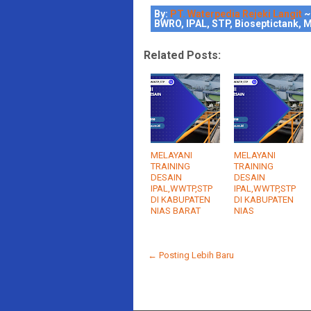
By:
PT. Waterpedia Rejeki Langit
~
BWRO, IPAL, STP, Bioseptictank, M
Related Posts:
MELAYANI
MELAYANI
TRAINING
TRAINING
DESAIN
DESAIN
IPAL,WWTP,STP
IPAL,WWTP,STP
DI KABUPATEN
DI KABUPATEN
NIAS BARAT
NIAS
← Posting Lebih Baru