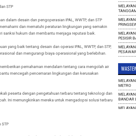
MELAYANI
 dan STP
TANGGA
MELAYANI
ihan dalam desain dan pengoperasian IPAL, WWTP, dan STP
PRINGSE
 memahami dan mematuhi peraturan lingkungan yang semakin
ari sanksi hukum dan membantu menjaga reputasi baik.
MELAYANI
PESISIR 
huan yang baik tentang desain dan operasi IPAL, WWTP, dan STP,
MELAYANI
PESAWA
erasional dan mengurangi biaya operasional yang berlebihan.
ini memberikan pemahaman mendalam tentang cara mengolah air
WASTEW
embantu mencegah pencemaran lingkungan dan kerusakan
MELAYANI
METRO
ekali peserta dengan pengetahuan terbaru tentang teknologi dan
MELAYANI
BANDAR 
mbah. Ini memungkinkan mereka untuk mengadopsi solusi terbaru
MELAYANI
WAY KAN
MELAYANI
n STP
TULANG 
MELAYANI