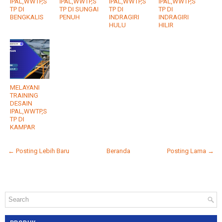
IPAL,WWTP,S
IPAL,WWTP,S
IPAL,WWTP,S
IPAL,WWTP,S
TP DI
TP DI SUNGAI
TP DI
TP DI
BENGKALIS
PENUH
INDRAGIRI
INDRAGIRI
HULU
HILIR
MELAYANI
TRAINING
DESAIN
IPAL,WWTP,S
TP DI
KAMPAR
← Posting Lebih Baru
Beranda
Posting Lama →