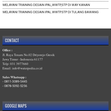
MELAYANI TRAINING DESAIN IPAL,WWTP,STP DI WAY KANAN
MELAYANI TRAINING DESAIN IPAL,WWTP,STP DI TULANG BAWANG
BARAT
MELAYANI TRAINING DESAIN IPAL,WWTP,STP DI TULANG BAWANG
MELAYANI TRAINING DESAIN IPAL,WWTP,STP DI TANGGAMUS
MELAYANI TRAINING DESAIN IPAL,WWTP,STP DI PRINGSEWU
CONTACT
MELAYANI TRAINING DESAIN IPAL,WWTP,STP DI PESISIR BARAT
Office :
MELAYANI TRAINING DESAIN IPAL,WWTP,STP DI PESAWARAN
Jl. Raya Tenaru No.02 Driyorejo Gresik
Jawa Timur - Indonesia 61177
Telp: 031 3977660
Email: info@waterpedia.co.id
Sales Whatsapp :
-
0811-3089-5445
-
0878-5092-5256
GOOGLE MAPS