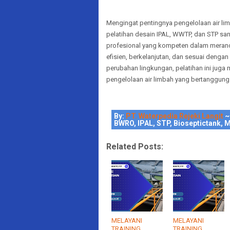
Mengingat pentingnya pengelolaan air li
pelatihan desain IPAL, WWTP, dan STP san
profesional yang kompeten dalam meranc
efisien, berkelanjutan, dan sesuai denga
perubahan lingkungan, pelatihan ini jug
pengelolaan air limbah yang bertanggung 
By:
PT. Waterpedia Rejeki Langit
~
BWRO, IPAL, STP, Bioseptictank, M
Related Posts:
MELAYANI
MELAYANI
TRAINING
TRAINING