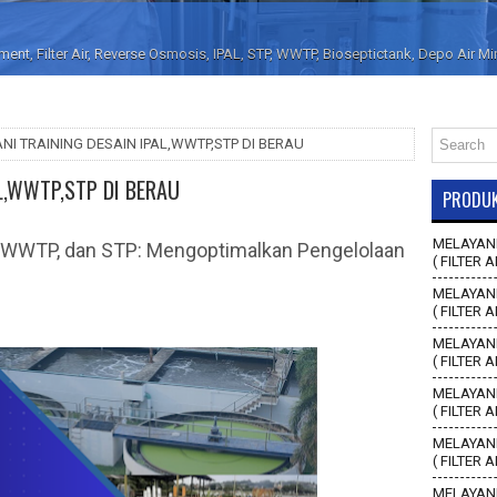
nt, Filter Air, Reverse Osmosis, IPAL, STP, WWTP, Bioseptictank, Depo Air M
NI TRAINING DESAIN IPAL,WWTP,STP DI BERAU
L,WWTP,STP DI BERAU
PRODU
MELAYANI
L, WWTP, dan STP: Mengoptimalkan Pengelolaan
( FILTER A
MELAYANI
( FILTER 
MELAYANI
( FILTER 
MELAYANI
( FILTER 
MELAYANI
( FILTER 
MELAYANI