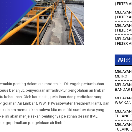
( FILTER 
MELAYANI
( FILTER 
MELAYANI
( FILTER 
MELAYANI
( FILTER 
WATER 
MELAYANI
METRO
semakin penting dalam era modern ini. Di tengah pertumbuhan
MELAYANI
BANDAR 
erus berlanjut, penyediaan infrastruktur pengolahan air limbah
tu keharusan. Oleh karena itu, pelatihan dan pendidikan yang
MELAYANI
WAY KAN
Pengolahan Air Limbah), WWTP (Wastewater Treatment Plant), dan
unci dalam memastikan bahwa kita memiliki sumber daya yang
MELAYANI
TULANG 
tikel ini akan menjelaskan pentingnya pelatihan desain IPAL,
mengoptimalkan pengelolaan air limbah.
MELAYANI
TULANG