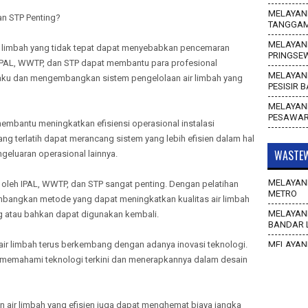
MELAYANI
an STP Penting?
TANGGA
MELAYANI
ir limbah yang tidak tepat dapat menyebabkan pencemaran
PRINGSE
n IPAL, WWTP, dan STP dapat membantu para profesional
MELAYANI
aku dan mengembangkan sistem pengelolaan air limbah yang
PESISIR 
MELAYANI
PESAWA
 membantu meningkatkan efisiensi operasional instalasi
ang terlatih dapat merancang sistem yang lebih efisien dalam hal
WASTEW
eluaran operasional lainnya.
MELAYANI
kan oleh IPAL, WWTP, dan STP sangat penting. Dengan pelatihan
METRO
mbangkan metode yang dapat meningkatkan kualitas air limbah
MELAYANI
g atau bahkan dapat digunakan kembali.
BANDAR 
 air limbah terus berkembang dengan adanya inovasi teknologi.
MELAYANI
WAY KAN
memahami teknologi terkini dan menerapkannya dalam desain
MELAYANI
TULANG 
n air limbah yang efisien juga dapat menghemat biaya jangka
MELAYANI