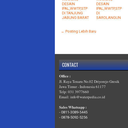
DESAIN
DESAIN
IPAL,WWTP,STP
IPAL,WWTP,STP
DI TANJUNG
DI
JABUNG BARAT
SAROLANGUN
← Posting Lebih Baru
CONTACT
Office :
Jl. Raya Tenaru No.02 Driyorejo Gresik
Jawa Timur - Indonesia 61177
Telp: 031 3977660
Email: info@waterpedia.co.id
Sales Whatsapp :
-
0811-3089-5445
-
0878-5092-5256