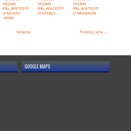
DESAIN
DESAIN
DESAIN
IPAL,WWTP,STP
IPAL,WWTP,STP
IPAL,WWTP,STP
DI MUARO
DI KERINCI
DI MERANGIN
JAMBI
Beranda
Posting Lama →
GOOGLE MAPS