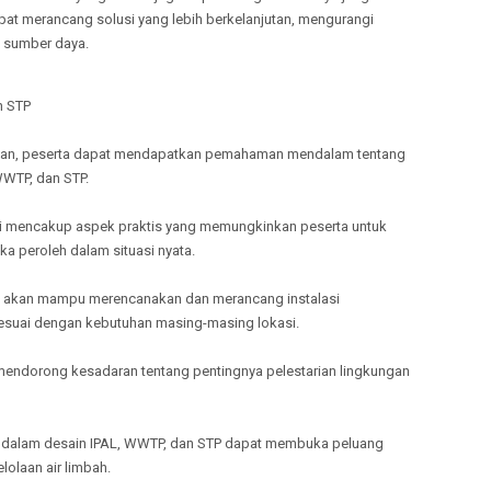
TULANG
dapat merancang solusi yang lebih berkelanjutan, mengurangi
 sumber daya.
MELAYANI
TANGGA
MELAYANI
n STP
PRINGSE
MELAYANI
tihan, peserta dapat mendapatkan pemahaman mendalam tentang
PESISIR 
WWTP, dan STP.
MELAYANI
PESAWA
kali mencakup aspek praktis yang memungkinkan peserta untuk
 peroleh dalam situasi nyata.
a akan mampu merencanakan dan merancang instalasi
 sesuai dengan kebutuhan masing-masing lokasi.
 mendorong kesadaran tentang pentingnya pelestarian lingkungan
ihan dalam desain IPAL, WWTP, dan STP dapat membuka peluang
lolaan air limbah.