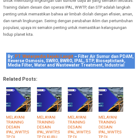
untuk melindungi lingkungan dan sumber daya air yang semakin terbatas.
Training dalam desain dan operasi IPAL, WWTP, dan STP adalah langkah
penting untuk memastikan bahwa air limbah diolah dengan efisien, aman,
dan ramah lingkungan. Seiring dengan perubahan iklim dan pertumbuhan
populasi, upaya ini semakin penting untuk memastikan kelangsungan
hidup planet kita.
By:
PT. Waterpedia Rejeki Langit
~ Filter Air Sumur dan PDAM,
Reverse Osmosis, SWRO, BWRO, IPAL, STP, Bioseptictank,
Media Filter, Water and Wastewater Treatment, Industrial
Related Posts:
MELAYANI
MELAYANI
MELAYANI
MELAYANI
TRAINING
TRAINING
TRAINING
TRAINING
DESAIN
DESAIN
DESAIN
DESAIN
IPAL,WWTP,S
IPAL,WWTP,S
IPAL,WWTP,S
IPAL,WWTP,S
TP DI
TP DI KUBU
TP DI
TP DI