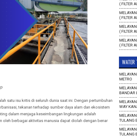
( FILTER 
MELAYANI
( FILTER 
MELAYANI
( FILTER 
MELAYANI
( FILTER 
WATER 
MELAYANI
METRO
up
MELAYANI
BANDAR 
ah satu isu kritis di seluruh dunia saat ini. Dengan pertumbuhan
MELAYANI
WAY KAN
n urbanisasi, tekanan terhadap sumber daya alam dan ekosistem
nting dalam menjaga keseimbangan lingkungan adalah
MELAYANI
TULANG 
 oleh berbagai aktivitas manusia dapat diolah dengan benar
MELAYANI
TULANG