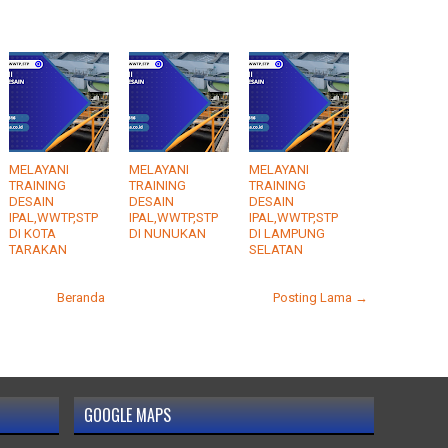
MELAYANI
MELAYANI
MELAYANI
TRAINING
TRAINING
TRAINING
DESAIN
DESAIN
DESAIN
IPAL,WWTP,STP
IPAL,WWTP,STP
IPAL,WWTP,STP
DI KOTA
DI NUNUKAN
DI LAMPUNG
TARAKAN
SELATAN
Beranda
Posting Lama →
GOOGLE MAPS