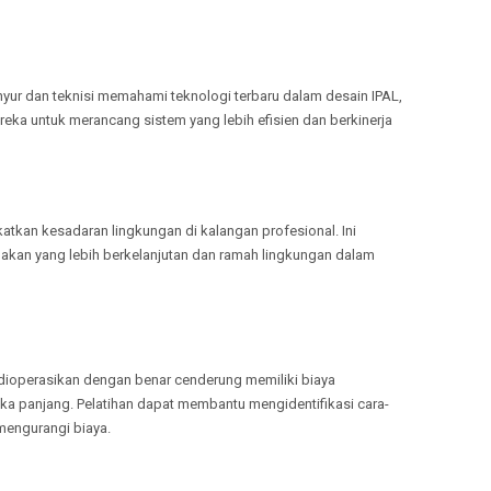
TULANG
MELAYANI
TANGGA
yur dan teknisi memahami teknologi terbaru dalam desain IPAL,
MELAYANI
PRINGSE
eka untuk merancang sistem yang lebih efisien dan berkinerja
MELAYANI
PESISIR 
MELAYANI
PESAWA
kan kesadaran lingkungan di kalangan profesional. Ini
kan yang lebih berkelanjutan dan ramah lingkungan dalam
dioperasikan dengan benar cenderung memiliki biaya
ka panjang. Pelatihan dapat membantu mengidentifikasi cara-
mengurangi biaya.