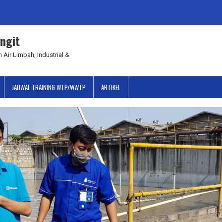
ngit
 Air Limbah, Industrial &
JADWAL TRAINING WTP/WWTP
ARTIKEL