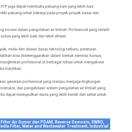
STP juga dapat membuka peluang karir yang lebih luas.
miliki peluang untuk bekerja pada proyek-proyek besar dan
g inovasi dalam pengolahan air limbah. Profesional yang terlatih
lusi yang lebih baik dan lebih efisien.
ek, mulai dari desain dasar, teknologi terbaru, peraturan
latihan bisa diselenggarakan dalam bentuk seminar, kursus,
emungkinkan profesional di berbagai lokasi untuk mengakses
ka butuhkan.
silkan generasi profesional yang mampu menjaga lingkungan
konstruksi, dan pengelolaan sistem pengolahan air limbah yang
kita dapat mewujudkan dunia yang lebih bersih dan sehat untuk
 Filter Air Sumur dan PDAM, Reverse Osmosis, SWRO,
edia Filter, Water and Wastewater Treatment, Industrial