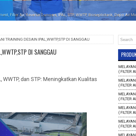
nt, Filter Air, Reverse Osmosis, IPAL, STP, WWTP, Bioseptictank, Depo Air M
NI TRAINING DESAIN IPAL,WWTP,STP DI SANGGAU
AL,WWTP,STP DI SANGGAU
PRODU
MELAYANI
( FILTER A
L, WWTP, dan STP: Meningkatkan Kualitas
MELAYANI
( FILTER 
MELAYANI
( FILTER 
MELAYANI
( FILTER 
MELAYANI
( FILTER 
MELAYANI