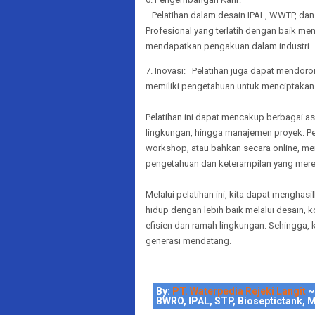
Pelatihan dalam desain IPAL, WWTP, dan 
Profesional yang terlatih dengan baik me
mendapatkan pengakuan dalam industri.
7. Inovasi: Pelatihan juga dapat mendoron
memiliki pengetahuan untuk menciptakan so
Pelatihan ini dapat mencakup berbagai asp
lingkungan, hingga manajemen proyek. Pe
workshop, atau bahkan secara online, m
pengetahuan dan keterampilan yang mere
Melalui pelatihan ini, kita dapat mengha
hidup dengan lebih baik melalui desain, 
efisien dan ramah lingkungan. Sehingga, 
generasi mendatang.
By:
PT. Waterpedia Rejeki Langit
~
BWRO, IPAL, STP, Bioseptictank, M