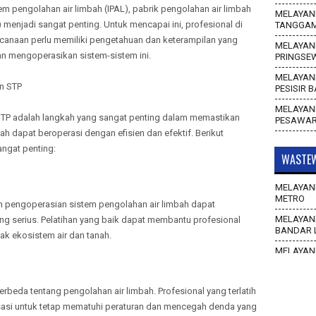
m pengolahan air limbah (IPAL), pabrik pengolahan air limbah
MELAYANI
 menjadi sangat penting. Untuk mencapai ini, profesional di
TANGGA
encanaan perlu memiliki pengetahuan dan keterampilan yang
MELAYANI
 mengoperasikan sistem-sistem ini.
PRINGSE
MELAYANI
an STP
PESISIR 
MELAYANI
 STP adalah langkah yang sangat penting dalam memastikan
PESAWA
h dapat beroperasi dengan efisien dan efektif. Berikut
angat penting:
WASTEW
MELAYANI
METRO
 pengoperasian sistem pengolahan air limbah dapat
MELAYANI
 serius. Pelatihan yang baik dapat membantu profesional
BANDAR 
k ekosistem air dan tanah.
MELAYANI
WAY KAN
MELAYANI
rbeda tentang pengolahan air limbah. Profesional yang terlatih
TULANG 
asi untuk tetap mematuhi peraturan dan mencegah denda yang
MELAYANI