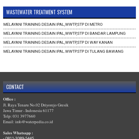
WASTEWATER TREATMENT SYSTEM
MELAYANI TRAINING DESAIN IPAL,WWTP,STP DI METRO
MELAYANI TRAINING DESAIN IPAL,WWTP,STP DI BANDAR LAMPUNG
MELAYANI TRAINING DESAIN IPAL,WWTP,STP DI WAY KANAN
MELAYANI TRAINING DESAIN IPAL,WWTP,STP DI TULANG BAWANG
BARAT
MELAYANI TRAINING DESAIN IPAL,WWTP,STP DI TULANG BAWANG
MELAYANI TRAINING DESAIN IPAL,WWTP,STP DI TANGGAMUS
MELAYANI TRAINING DESAIN IPAL,WWTP,STP DI PRINGSEWU
CONTACT
MELAYANI TRAINING DESAIN IPAL,WWTP,STP DI PESISIR BARAT
Office :
MELAYANI TRAINING DESAIN IPAL,WWTP,STP DI PESAWARAN
Jl. Raya Tenaru No.02 Driyorejo Gresik
Jawa Timur - Indonesia 61177
Telp: 031 3977660
Email: info@waterpedia.co.id
Sales Whatsapp :
-
0811-3089-5445