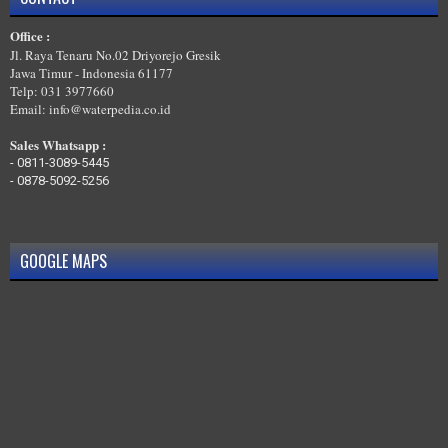
MELAYANI TRAINING DESAIN IPAL,WWTP,STP DI PESISIR BARAT
Office :
MELAYANI TRAINING DESAIN IPAL,WWTP,STP DI PESAWARAN
Jl. Raya Tenaru No.02 Driyorejo Gresik
Jawa Timur - Indonesia 61177
Telp: 031 3977660
Email: info@waterpedia.co.id
Sales Whatsapp :
-
0811-3089-5445
-
0878-5092-5256
GOOGLE MAPS