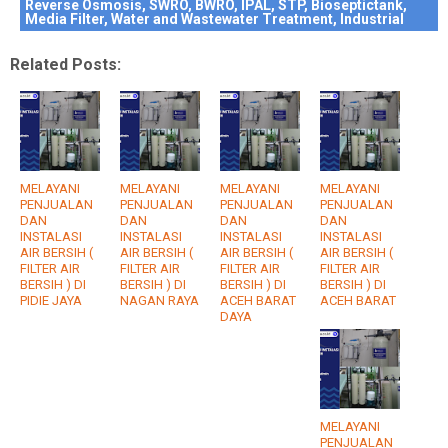
Reverse Osmosis, SWRO, BWRO, IPAL, STP, Bioseptictank,
Media Filter, Water and Wastewater Treatment, Industrial
Related Posts:
MELAYANI
MELAYANI
MELAYANI
MELAYANI
PENJUALAN
PENJUALAN
PENJUALAN
PENJUALAN
DAN
DAN
DAN
DAN
INSTALASI
INSTALASI
INSTALASI
INSTALASI
AIR BERSIH (
AIR BERSIH (
AIR BERSIH (
AIR BERSIH (
FILTER AIR
FILTER AIR
FILTER AIR
FILTER AIR
BERSIH ) DI
BERSIH ) DI
BERSIH ) DI
BERSIH ) DI
PIDIE JAYA
NAGAN RAYA
ACEH BARAT
ACEH BARAT
DAYA
MELAYANI
PENJUALAN