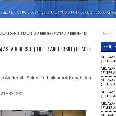
nt, Filter Air, Reverse Osmosis, IPAL, STP, WWTP, Bioseptictank, Depo Air M
LAN DAN INSTALASI AIR BERSIH ( FILTER AIR BERSIH ) DI
PRODU
ASI AIR BERSIH ( FILTER AIR BERSIH ) DI ACEH
MELAYANI
( FILTER A
MELAYANI
( FILTER 
si Air Bersih: Solusi Terbaik untuk Kesehatan
MELAYANI
( FILTER 
MELAYANI
81213821331
( FILTER 
MELAYANI
( FILTER 
MELAYANI