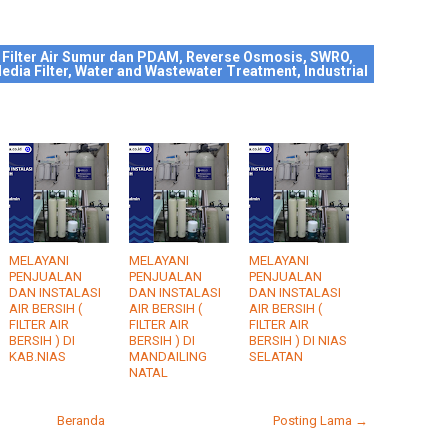
 Filter Air Sumur dan PDAM, Reverse Osmosis, SWRO,
edia Filter, Water and Wastewater Treatment, Industrial
MELAYANI
MELAYANI
MELAYANI
PENJUALAN
PENJUALAN
PENJUALAN
DAN INSTALASI
DAN INSTALASI
DAN INSTALASI
AIR BERSIH (
AIR BERSIH (
AIR BERSIH (
FILTER AIR
FILTER AIR
FILTER AIR
BERSIH ) DI
BERSIH ) DI
BERSIH ) DI NIAS
KAB.NIAS
MANDAILING
SELATAN
NATAL
Beranda
Posting Lama →