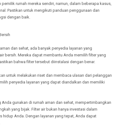
 oleh pemilik rumah mereka sendiri, namun, dalam beberapa kasus,
onal. Pastikan untuk mengikuti panduan penggunaan dan
ungsi dengan baik.
 Bersih
 aman dan sehat, ada banyak penyedia layanan yang
 air bersih. Mereka dapat membantu Anda memilih filter yang
ikan bahwa filter tersebut diinstalasi dengan benar.
kan untuk melakukan riset dan membaca ulasan dari pelanggan
ilih penyedia layanan yang dapat diandalkan dan memiliki
g Anda gunakan di rumah aman dan sehat, mempertimbangkan
ngkah yang bijak. Filter air bukan hanya investasi dalam
as hidup Anda. Dengan layanan yang tepat, Anda dapat
.