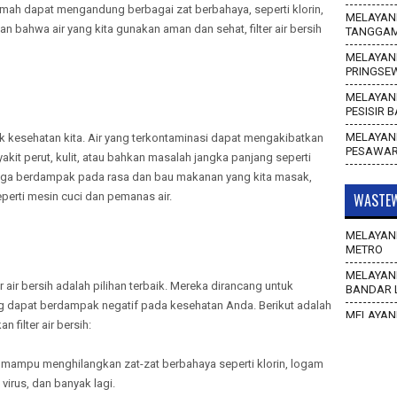
rumah dapat mengandung berbagai zat berbahaya, seperti klorin,
MELAYANI
n bahwa air yang kita gunakan aman dan sehat, filter air bersih
TANGGA
MELAYANI
PRINGSE
MELAYANI
PESISIR 
MELAYANI
tuk kesehatan kita. Air yang terkontaminasi dapat mengakibatkan
PESAWA
kit perut, kulit, atau bahkan masalah jangka panjang seperti
r juga berdampak pada rasa dan bau makanan yang kita masak,
perti mesin cuci dan pemanas air.
WASTEW
MELAYANI
METRO
MELAYANI
er air bersih adalah pilihan terbaik. Mereka dirancang untuk
BANDAR 
 dapat berdampak negatif pada kesehatan Anda. Berikut adalah
MELAYANI
filter air bersih:
WAY KAN
MELAYANI
ir mampu menghilangkan zat-zat berbahaya seperti klorin, logam
TULANG 
 virus, dan banyak lagi.
MELAYANI