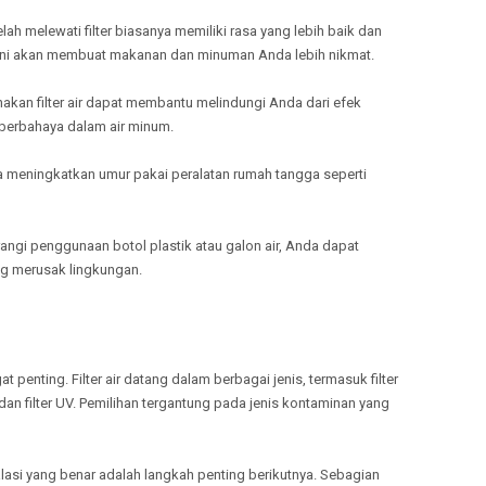
TULANG
lah melewati filter biasanya memiliki rasa yang lebih baik dan
MELAYANI
n. Ini akan membuat makanan dan minuman Anda lebih nikmat.
TANGGA
MELAYANI
akan filter air dapat membantu melindungi Anda dari efek
PRINGSE
berbahaya dalam air minum.
MELAYANI
PESISIR 
ga meningkatkan umur pakai peralatan rumah tangga seperti
MELAYANI
PESAWA
ngi penggunaan botol plastik atau galon air, Anda dapat
g merusak lingkungan.
gat penting. Filter air datang dalam berbagai jenis, termasuk filter
 dan filter UV. Pemilihan tergantung pada jenis kontaminan yang
stalasi yang benar adalah langkah penting berikutnya. Sebagian