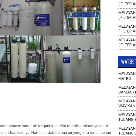
( FILTER 
MELAYANI
( FILTER 
MELAYANI
( FILTER 
MELAYANI
( FILTER 
WATER 
MELAYANI
METRO
MELAYANI
BANDAR 
MELAYANI
WAY KAN
MELAYANI
TULANG 
asar manusia yang tak tergantikan. Kita membutuhkannya untuk
MELAYANI
ri-hari lainnya. Namun, tidak semua air yang kita temui sehari-
TULANG