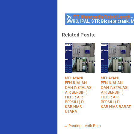
By:
PT. Waterpedia Rejeki Langit
~
BWRO, IPAL, STP, Bioseptictank, M
Related Posts:
MELAYANI
MELAYANI
PENJUALAN
PENJUALAN
DAN INSTALASI
DAN INSTALASI
AIR BERSIH (
AIR BERSIH (
FILTER AIR
FILTER AIR
BERSIH ) DI
BERSIH ) DI
KAB.NIAS
KAB.NIAS BARAT
UTARA
← Posting Lebih Baru