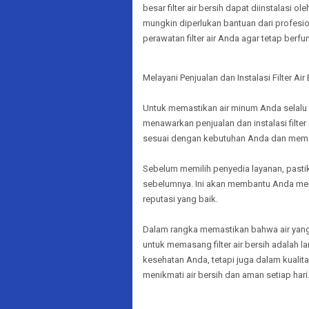
besar filter air bersih dapat diinstalasi
mungkin diperlukan bantuan dari profesi
perawatan filter air Anda agar tetap berf
Melayani Penjualan dan Instalasi Filter Air
Untuk memastikan air minum Anda selalu
menawarkan penjualan dan instalasi filter
sesuai dengan kebutuhan Anda dan memast
Sebelum memilih penyedia layanan, pasti
sebelumnya. Ini akan membantu Anda mem
reputasi yang baik.
Dalam rangka memastikan bahwa air yan
untuk memasang filter air bersih adalah la
kesehatan Anda, tetapi juga dalam kualit
menikmati air bersih dan aman setiap hari