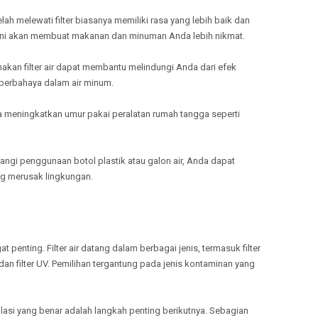
TULANG
lah melewati filter biasanya memiliki rasa yang lebih baik dan
MELAYANI
n. Ini akan membuat makanan dan minuman Anda lebih nikmat.
TANGGA
MELAYANI
akan filter air dapat membantu melindungi Anda dari efek
PRINGSE
berbahaya dalam air minum.
MELAYANI
PESISIR 
ga meningkatkan umur pakai peralatan rumah tangga seperti
MELAYANI
PESAWA
ngi penggunaan botol plastik atau galon air, Anda dapat
g merusak lingkungan.
gat penting. Filter air datang dalam berbagai jenis, termasuk filter
 dan filter UV. Pemilihan tergantung pada jenis kontaminan yang
stalasi yang benar adalah langkah penting berikutnya. Sebagian