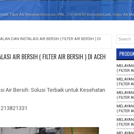
nt, Filter Air, Reverse Osmosis, IPAL, STP, WWTP, Bioseptictank, Depo Air M
LAN DAN INSTALASI AIR BERSIH ( FILTER AIR BERSIH ) DI
PRODU
ASI AIR BERSIH ( FILTER AIR BERSIH ) DI ACEH
MELAYANI
( FILTER A
MELAYANI
( FILTER 
si Air Bersih: Solusi Terbaik untuk Kesehatan
MELAYANI
( FILTER 
MELAYANI
81213821331
( FILTER 
MELAYANI
( FILTER 
MELAYANI