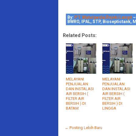
By:
PT. Waterpedia Rejeki Langit
~
BWRO, IPAL, STP, Bioseptictank, M
Related Posts:
MELAYANI
MELAYANI
PENJUALAN
PENJUALAN
DAN INSTALASI
DAN INSTALASI
AIR BERSIH (
AIR BERSIH (
FILTER AIR
FILTER AIR
BERSIH ) DI
BERSIH ) DI
BATAM
LINGGA
← Posting Lebih Baru