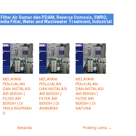
 Filter Air Sumur dan PDAM, Reverse Osmosis, SWRO,
edia Filter, Water and Wastewater Treatment, Industrial
MELAYANI
MELAYANI
MELAYANI
PENJUALAN
PENJUALAN
PENJUALAN
DAN INSTALASI
DAN INSTALASI
DAN INSTALASI
AIR BERSIH (
AIR BERSIH (
AIR BERSIH (
FILTER AIR
FILTER AIR
FILTER AIR
BERSIH ) DI
BERSIH ) DI
BERSIH ) DI
TANJUNGPINAN
ANAMBAS
NATUNA
G
Beranda
Posting Lama →