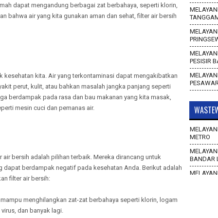
rumah dapat mengandung berbagai zat berbahaya, seperti klorin,
MELAYANI
n bahwa air yang kita gunakan aman dan sehat, filter air bersih
TANGGA
MELAYANI
PRINGSE
MELAYANI
PESISIR 
MELAYANI
tuk kesehatan kita. Air yang terkontaminasi dapat mengakibatkan
PESAWA
kit perut, kulit, atau bahkan masalah jangka panjang seperti
r juga berdampak pada rasa dan bau makanan yang kita masak,
perti mesin cuci dan pemanas air.
WASTEW
MELAYANI
METRO
MELAYANI
er air bersih adalah pilihan terbaik. Mereka dirancang untuk
BANDAR 
 dapat berdampak negatif pada kesehatan Anda. Berikut adalah
MELAYANI
filter air bersih:
WAY KAN
MELAYANI
ir mampu menghilangkan zat-zat berbahaya seperti klorin, logam
TULANG 
 virus, dan banyak lagi.
MELAYANI