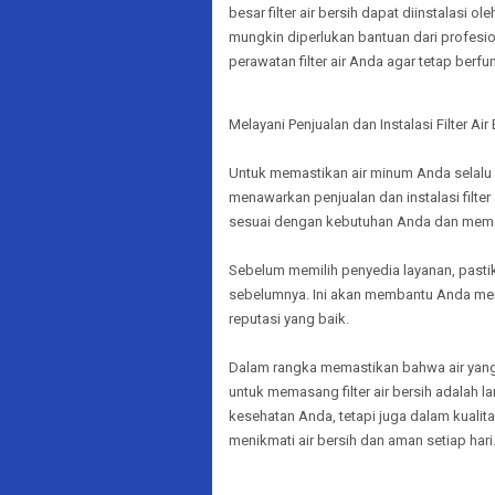
besar filter air bersih dapat diinstalasi
mungkin diperlukan bantuan dari profesi
perawatan filter air Anda agar tetap berf
Melayani Penjualan dan Instalasi Filter Air
Untuk memastikan air minum Anda selalu
menawarkan penjualan dan instalasi filter
sesuai dengan kebutuhan Anda dan memast
Sebelum memilih penyedia layanan, pasti
sebelumnya. Ini akan membantu Anda mem
reputasi yang baik.
Dalam rangka memastikan bahwa air yan
untuk memasang filter air bersih adalah la
kesehatan Anda, tetapi juga dalam kualit
menikmati air bersih dan aman setiap hari