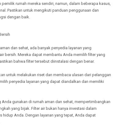
 oleh pemilik rumah mereka sendiri, namun, dalam beberapa kasus,
onal. Pastikan untuk mengikuti panduan penggunaan dan
ungsi dengan baik.
 Bersih
 aman dan sehat, ada banyak penyedia layanan yang
 air bersih. Mereka dapat membantu Anda memilih filter yang
ikan bahwa filter tersebut diinstalasi dengan benar.
kan untuk melakukan riset dan membaca ulasan dari pelanggan
ilih penyedia layanan yang dapat diandalkan dan memiliki
g Anda gunakan di rumah aman dan sehat, mempertimbangkan
ngkah yang bijak. Filter air bukan hanya investasi dalam
as hidup Anda. Dengan layanan yang tepat, Anda dapat
.