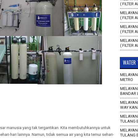
( FILTER 
MELAYANI
( FILTER 
MELAYANI
( FILTER 
MELAYANI
( FILTER 
WATER 
MELAYANI
METRO
MELAYANI
BANDAR 
MELAYANI
WAY KAN
MELAYANI
TULANG 
asar manusia yang tak tergantikan. Kita membutuhkannya untuk
MELAYANI
ri-hari lainnya. Namun, tidak semua air yang kita temui sehari-
TULANG