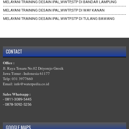
MELAYANI TRAINING DESAIN IPAL,WWTP,STP DI BANDAR LAMPUNG
MELAYANI TRAINING DESAIN IPAL,WWTP,STP DI WAY KANAN
MELAYANI TRAINING DESAIN IPAL,WWTP,STP DI TULANG BAWANG
BARAT
MELAYANI TRAINING DESAIN IPAL,WWTP,STP DI TULANG BAWANG
MELAYANI TRAINING DESAIN IPAL,WWTP,STP DI TANGGAMUS
MELAYANI TRAINING DESAIN IPAL,WWTP,STP DI PRINGSEWU
CONTACT
MELAYANI TRAINING DESAIN IPAL,WWTP,STP DI PESISIR BARAT
Office :
MELAYANI TRAINING DESAIN IPAL,WWTP,STP DI PESAWARAN
Jl. Raya Tenaru No.02 Driyorejo Gresik
Jawa Timur - Indonesia 61177
Telp: 031 3977660
Email: info@waterpedia.co.id
Sales Whatsapp :
-
0811-3089-5445
-
0878-5092-5256
GOOGLE MAPS