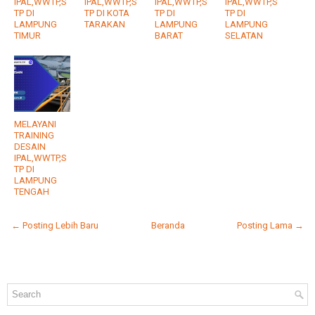
IPAL,WWTP,S
IPAL,WWTP,S
IPAL,WWTP,S
IPAL,WWTP,S
TP DI
TP DI KOTA
TP DI
TP DI
LAMPUNG
TARAKAN
LAMPUNG
LAMPUNG
TIMUR
BARAT
SELATAN
MELAYANI
TRAINING
DESAIN
IPAL,WWTP,S
TP DI
LAMPUNG
TENGAH
← Posting Lebih Baru
Beranda
Posting Lama →