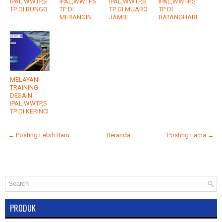
IPAL,WWTP,S
IPAL,WWTP,S
IPAL,WWTP,S
IPAL,WWTP,S
TP DI BUNGO
TP DI
TP DI MUARO
TP DI
MERANGIN
JAMBI
BATANGHARI
MELAYANI
TRAINING
DESAIN
IPAL,WWTP,S
TP DI KERINCI
← Posting Lebih Baru
Beranda
Posting Lama →
PRODUK