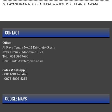
MELAYANI TRAINING DESAIN IPAL,WWTP,STP DI TULANG BAWANG
BARAT
MELAYANI TRAINING DESAIN IPAL,WWTP,STP DI TULANG BAWANG
MELAYANI TRAINING DESAIN IPAL,WWTP,STP DI TANGGAMUS
MELAYANI TRAINING DESAIN IPAL,WWTP,STP DI PRINGSEWU
CONTACT
MELAYANI TRAINING DESAIN IPAL,WWTP,STP DI PESISIR BARAT
Office :
MELAYANI TRAINING DESAIN IPAL,WWTP,STP DI PESAWARAN
Jl. Raya Tenaru No.02 Driyorejo Gresik
Jawa Timur - Indonesia 61177
Telp: 031 3977660
Email: info@waterpedia.co.id
Sales Whatsapp :
-
0811-3089-5445
-
0878-5092-5256
GOOGLE MAPS