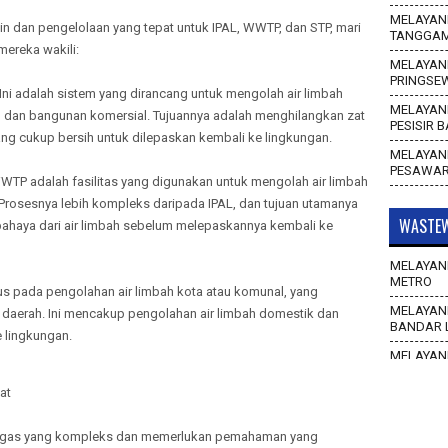
MELAYANI
 dan pengelolaan yang tepat untuk IPAL, WWTP, dan STP, mari
TANGGA
mereka wakili:
MELAYANI
PRINGSE
: Ini adalah sistem yang dirancang untuk mengolah air limbah
MELAYANI
, dan bangunan komersial. Tujuannya adalah menghilangkan zat
PESISIR 
ng cukup bersih untuk dilepaskan kembali ke lingkungan.
MELAYANI
PESAWA
WTP adalah fasilitas yang digunakan untuk mengolah air limbah
. Prosesnya lebih kompleks daripada IPAL, dan tujuan utamanya
WASTEW
ahaya dari air limbah sebelum melepaskannya kembali ke
MELAYANI
METRO
us pada pengolahan air limbah kota atau komunal, yang
MELAYANI
au daerah. Ini mencakup pengolahan air limbah domestik dan
BANDAR 
 lingkungan.
MELAYANI
WAY KAN
at
MELAYANI
TULANG 
tugas yang kompleks dan memerlukan pemahaman yang
MELAYANI