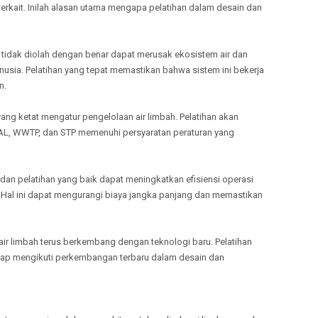
erkait. Inilah alasan utama mengapa pelatihan dalam desain dan
TULANG
MELAYANI
TANGGA
 tidak diolah dengan benar dapat merusak ekosistem air dan
MELAYANI
sia. Pelatihan yang tepat memastikan bahwa sistem ini bekerja
PRINGSE
n.
MELAYANI
PESISIR 
ng ketat mengatur pengelolaan air limbah. Pelatihan akan
MELAYANI
L, WWTP, dan STP memenuhi persyaratan peraturan yang
PESAWA
at dan pelatihan yang baik dapat meningkatkan efisiensi operasi
. Hal ini dapat mengurangi biaya jangka panjang dan memastikan
 air limbah terus berkembang dengan teknologi baru. Pelatihan
tap mengikuti perkembangan terbaru dalam desain dan