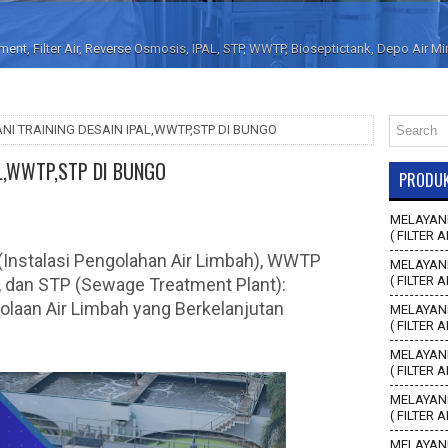
nt, Filter Air, Reverse Osmosis, IPAL, STP, WWTP, Bioseptictank, Depo Air M
NI TRAINING DESAIN IPAL,WWTP,STP DI BUNGO
AL,WWTP,STP DI BUNGO
PRODU
MELAYANI
( FILTER A
 (Instalasi Pengolahan Air Limbah), WWTP
MELAYANI
( FILTER 
, dan STP (Sewage Treatment Plant):
aan Air Limbah yang Berkelanjutan
MELAYANI
( FILTER 
MELAYANI
( FILTER 
MELAYANI
( FILTER 
MELAYANI