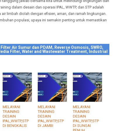
h tanggung jawab bersama kita untuk melindungi lingkungan dan
raining dalam desain dan operasi IPAL, WWTP, dan STP adalah
air limbah diolah dengan efisien, aman, dan ramah lingkungan.
umbuhan populasi, upaya ini semakin penting untuk memastikan
 Filter Air Sumur dan PDAM, Reverse Osmosis, SWRO,
edia Filter, Water and Wastewater Treatment, Industrial
MELAYANI
MELAYANI
MELAYANI
TRAINING
TRAINING
TRAINING
DESAIN
DESAIN
DESAIN
IPAL,WWTP,STP
IPAL,WWTP,STP
IPAL,WWTP,STP
DI BENGKALIS
DI JAMBI
DI SUNGAI
PENUH