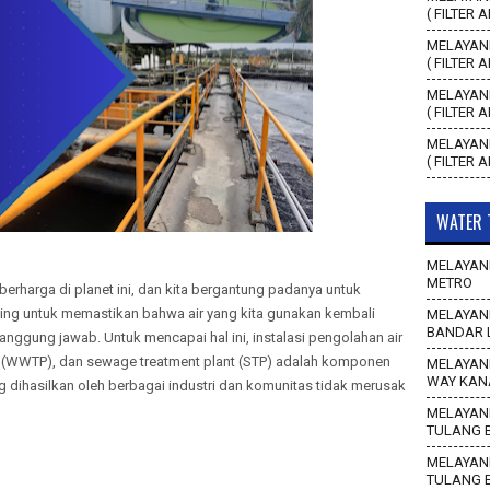
( FILTER 
MELAYANI
( FILTER 
MELAYANI
( FILTER 
MELAYANI
( FILTER 
WATER 
MELAYANI
METRO
berharga di planet ini, dan kita bergantung padanya untuk
ting untuk memastikan bahwa air yang kita gunakan kembali
MELAYANI
BANDAR 
nggung jawab. Untuk mencapai hal ini, instalasi pengolahan air
nt (WWTP), dan sewage treatment plant (STP) adalah komponen
MELAYANI
WAY KAN
 dihasilkan oleh berbagai industri dan komunitas tidak merusak
MELAYANI
TULANG 
MELAYANI
TULANG