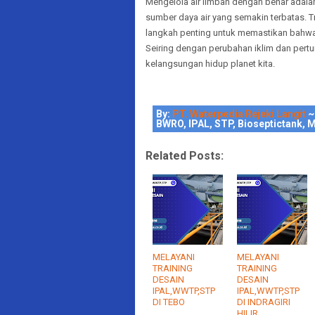
Mengelola air limbah dengan benar adala
sumber daya air yang semakin terbatas. T
langkah penting untuk memastikan bahwa 
Seiring dengan perubahan iklim dan pert
kelangsungan hidup planet kita.
By:
PT. Waterpedia Rejeki Langit
~
BWRO, IPAL, STP, Bioseptictank, M
Related Posts:
MELAYANI
MELAYANI
TRAINING
TRAINING
DESAIN
DESAIN
IPAL,WWTP,STP
IPAL,WWTP,STP
DI TEBO
DI INDRAGIRI
HILIR